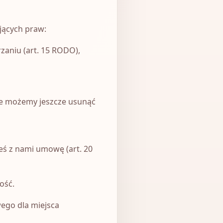
jących praw:
zaniu (art. 15 RODO),
ie możemy jeszcze usunąć
eś z nami umowę (art. 20
ość.
ego dla miejsca