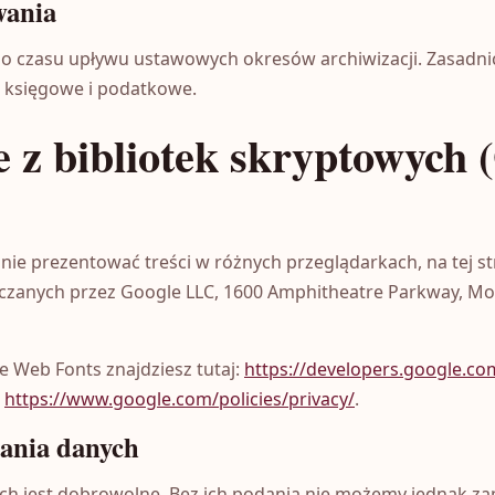
wania
o czasu upływu ustawowych okresów archiwizacji. Zasadni
 księgowe i podatkowe.
 z bibliotek skryptowych 
nie prezentować treści w różnych przeglądarkach, na tej s
zanych przez Google LLC, 1600 Amphitheatre Parkway, Mou
e Web Fonts znajdziesz tutaj:
https://developers.google.co
:
https://www.google.com/policies/privacy/
.
ania danych
h jest dobrowolne. Bez ich podania nie możemy jednak za