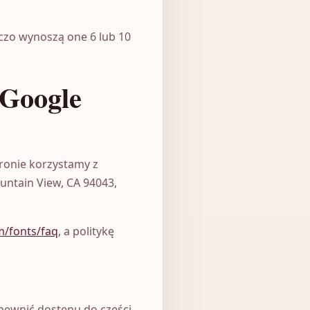
czo wynoszą one 6 lub 10
(Google
tronie korzystamy z
ntain View, CA 94043,
m/fonts/faq
, a politykę
pewnić dostępu do części