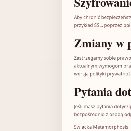
Szyfrowani
Aby chronić bezpieczeńs
przykład SSL, poprzez po
Zmiany w p
Zastrzegamy sobie prawo 
aktualnym wymogom prawn
wersja polityki prywatnośc
Pytania do
Jeśli masz pytania dotycz
bezpośrednio z osobą odp
Swiacka Metamorphosis