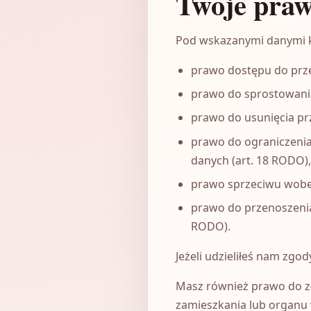
Twoje pra
Pod wskazanymi danymi k
prawo dostępu do prze
prawo do sprostowani
prawo do usunięcia p
prawo do ograniczenia
danych (art. 18 RODO),
prawo sprzeciwu wobec
prawo do przenoszenia 
RODO).
Jeżeli udzieliłeś nam zgo
Masz również prawo do zł
zamieszkania lub organu w